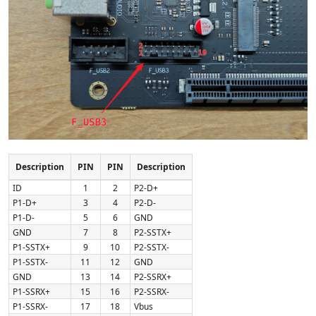
Description
PIN
PIN
Description
ID
1
2
P2-D+
P1-D+
3
4
P2-D-
P1-D-
5
6
GND
GND
7
8
P2-SSTX+
P1-SSTX+
9
10
P2-SSTX-
P1-SSTX-
11
12
GND
GND
13
14
P2-SSRX+
P1-SSRX+
15
16
P2-SSRX-
P1-SSRX-
17
18
Vbus