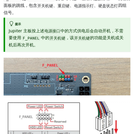
面板的跳线，包含
、
、
、
四组
开关机键
重启键
电源指示灯
硬盘状态灯
信号。
提示
Jupiter 主板按上述
中的方式供电后会自动开机，不需
电源接口
要使用
中的
，该
的功能是关机或关
F_PANEL
开关机键
开关机键
机后再次开机。