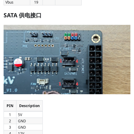
Vbus
19
SATA 供电接口
PIN
Description
1
5V
2
GND
3
GND
4
12V