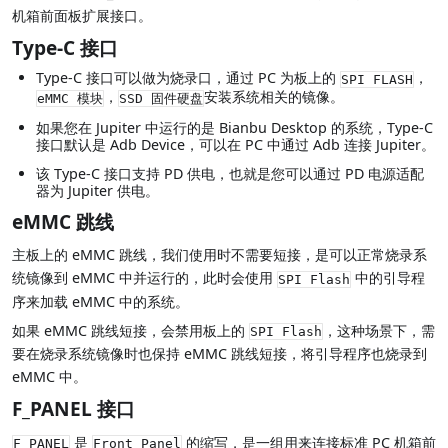
机箱前面板扩展接口。
Type-C 接口
Type-C 接口可以做为烧录口，通过 PC 为板上的
，
SPI FLASH
，
安装系统相关的镜像。
eMMC 模块
SSD 固件硬盘
如果您在 Jupiter 中运行的是 Bianbu Desktop 的系统，Type-C
接口默认是 Adb Device，可以在 PC 中通过 Adb 连接 Jupiter。
该 Type-C 接口支持 PD 供电，也就是您可以通过 PD 电源适配
器为 Jupiter 供电。
eMMC 跳线
主板上的 eMMC 跳线，我们使用时不需要短接，是可以正常烧录系
统镜像到 eMMC 中并运行的，此时会使用
中的引导程
SPI Flash
序来加载 eMMC 中的系统。
如果 eMMC 跳线短接，会禁用板上的
，这种场景下，需
SPI Flash
要在烧录系统镜像时也保持 eMMC 跳线短接，将引导程序也烧录到
eMMC 中。
F_PANEL 接口
是
的缩写，是一组用来连接标准 PC 机箱前
F_PANEL
Front Panel