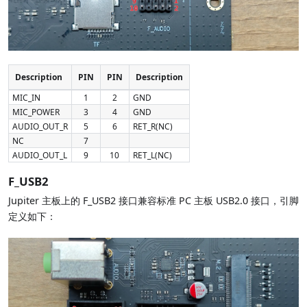
Description
PIN
PIN
Description
MIC_IN
1
2
GND
MIC_POWER
3
4
GND
AUDIO_OUT_R
5
6
RET_R(NC)
NC
7
AUDIO_OUT_L
9
10
RET_L(NC)
F_USB2
Jupiter 主板上的 F_USB2 接口兼容标准 PC 主板 USB2.0 接口，引脚
定义如下：