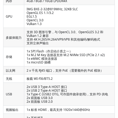
内存
4GB / 8GB / 16GB LPDDR4X
IMG BXE-2-32@819MHz, 32KB SLC
OpenGL ES 1.1/3.2
GPU
EGL1.5
OpenCL 3.0
Vulkan 1.3
支持 3D 图形引擎，与 OpenCL 3.0、OpenGLES 3.2 和
Vulkan 1.2 兼容
多媒体能力
支持 4K H.265/H.264/VP9/VP8 和其他编码/解码格式
支持立体声输出
1x SPI Flash（作启动介质之一）
1x M.2 M Key 连接器支持 M.2 NVMe SSD (PCIe 2.1 x2)
存储
1x eMMC 模块连接器
1x microSD 插槽
以太网
2 x 千兆 RJ45 端口，支持 PoE（需要额外的 PoE 模块）
无线
板载 WI-FI6/BT5.2
2x USB 3 Type-A HOST 接口
2x USB 2 Type-A HOST 接口
USB
1x Type-C (USB2 OTG, 可作固件烧录使用)，支持 PD 供电
2x 前面板 USB 3.0
2x 前面板 USB 2.0
视频输出
1x 标准 HDMI，最高支持 1920x1440@60Hz
1x 耳机插孔