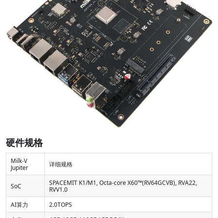
硬件规格
Milk-V
详细规格
Jupiter
SPACEMIT K1/M1, Octa-core X60™(RV64GCVB), RVA22,
SoC
RVV1.0
AI算力
2.0TOPS