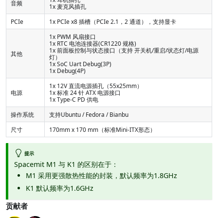
音频
1x 麦克风插孔
PCIe
1x PCIe x8 插槽（PCIe 2.1，2 通道），支持显卡
1x PWM 风扇接口
1x RTC 电池连接器(CR1220 规格)
1x 前面板控制与状态接口（支持 开关机/重启/状态灯/电源
其他
灯）
1x SoC Uart Debug(3P)
1x Debug(4P)
1x 12V 直流电源插孔（55x25mm）
电源
1x 标准 24 针 ATX 电源接口
1x Type-C PD 供电
操作系统
支持Ubuntu / Fedora / Bianbu
尺寸
170mm x 170 mm（标准Mini-ITX形态）
提示
Spacemit M1 与 K1 的区别在于：
M1 采用更强散热性能的封装，默认频率为1.8GHz
K1 默认频率为1.6GHz
贡献者