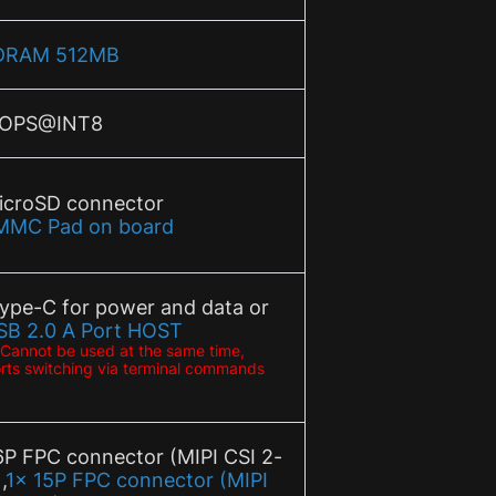
 DRAM 512MB
TOPS@INT8
icroSD connector
MMC Pad on board
Type-C for power and data or
SB 2.0 A Port HOST
 Cannot be used at the same time,
rts switching via terminal commands
6P FPC connector (MIPI CSI 2-
,
1x 15P FPC connector (MIPI