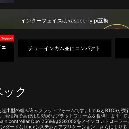
インターフェイスはRaspberry pi互換
フェ
チューインガム並にコンパクト
ペック
ースにした超小型の組み込みプラットフォームです。LinuxとRTO
高信頼で高費用対効果なプラットフォームを提供します。Duo 256M is 
as the main controller Duo 256MはSG2002をメイン
タンダードなLinuxシステムとアプリケーション、さらにより