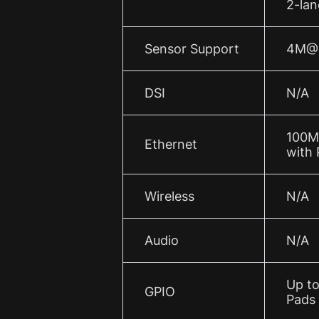
2-lan
Sensor Support
4M@
DSI
N/A
100M
Ethernet
with
Wireless
N/A
Audio
N/A
Up t
GPIO
Pads