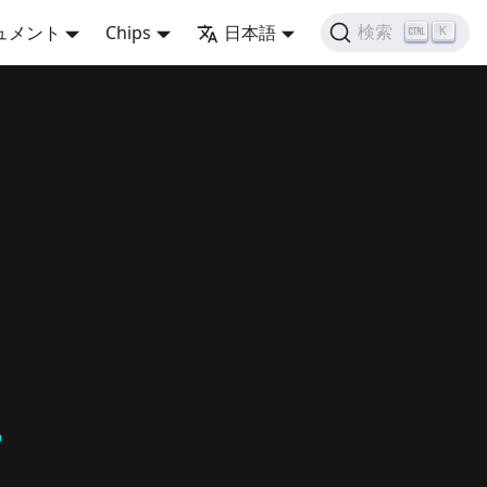
ュメント
Chips
日本語
検索
K
ー