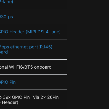
2-lane)
30fps
GPIO Header (MIPI DSI 4-lane)
bps ethernet port(RJ45)
oard
onal WI-FI6/BT5 onboard
GPIO Pin
o 39x GPIO Pin (Via 2x 26Pin
 Header)