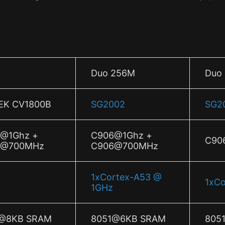
Duo 256M
Duo 
EK CV1800B
SG2002
SG2
@1Ghz +
C906@1Ghz +
C90
6@700MHz
C906@700MHz
1xCortex-A53 @
1xCo
1GHz
@8KB SRAM
8051@6KB SRAM
805