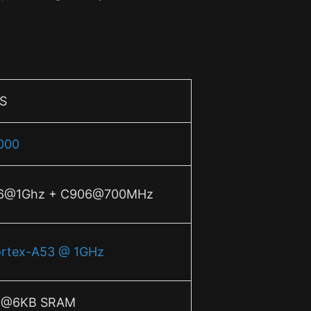
S
000
6@1Ghz + C906@700MHz
rtex-A53 @ 1GHz
1@6KB SRAM