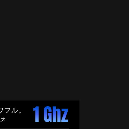
ワフル。
最大