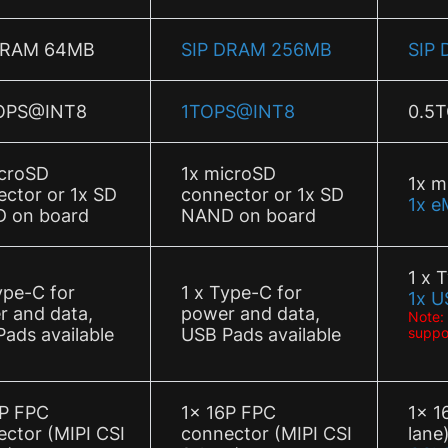
DRAM 64MB
SIP DRAM 256MB
SIP
OPS@INT8
1TOPS@INT8
0.5
icroSD
1x microSD
1x m
ctor or 1x SD
connector or 1x SD
1x e
 on board
NAND on board
1 x 
ype-C for
1 x Type-C for
1x U
r and data,
power and data,
Note:
ads available
USB Pads available
suppo
6P FPC
1x 16P FPC
1x 1
ctor (MIPI CSI
connector (MIPI CSI
lane)