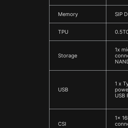
Memory
SIP 
TPU
0.5T
1x m
Storage
conne
NAND
1 x T
USB
powe
USB P
1x 1
CSI
conne