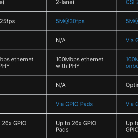
e)
2-lane)
CSI 
25fps
5M@30fps
5M@
N/A
Via 
bps ethernet
100Mbps ethernet
100M
 PHY
with PHY
onb
N/A
Opti
Via GPIO Pads
Via 
o 26x GPIO
Up to 26x GPIO
Up t
Pads
GPIO