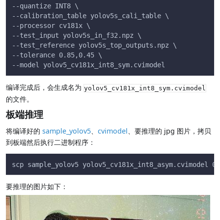
--quantize INT8 \
--calibration_table yolov5s_cali_table \
--processor cv181x \
--test_input yolov5s_in_f32.npz \
--test_reference yolov5s_top_outputs.npz \
--tolerance 0.85,0.45 \
--model yolov5_cv181x_int8_sym.cvimodel
编译完成后，会生成名为
yolov5_cv181x_int8_sym.cvimodel
的文件。
板端推理
将编译好的
sample_yolov5
、
cvimodel
、要推理的 jpg 图片，拷贝
到板端然后执行二进制程序：
scp sample_yolov5 yolov5_cv181x_int8_asym.cvimodel 00
要推理的图片如下：