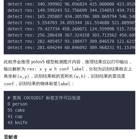
detect res: 340.399902 96.056824 415.000000 423.05261
detect res: 149.599243 52.756699 344.154053 434.71575
detect res: 165.295807 434.305786 389.069794 546.5489
detect res: 5.554703 34.055344 161.554688 521.089905 
detect res: 79.427734 458.260071 124.559998 515.72583
detect res: 256.286438 367.324158 303.713562 450.6899
detect res: 282.405457 93.188477 309.046570 121.62158
detect res: 281.694244 60.846092 309.968231 91.153908
此程序会推理 yolov5 模型检测图片内容，推理结果仅以打印输出，
输出解析为
，分别为识别结果框左上
res: x y w h conf label
角坐标
，识别结果框的宽和长
，识别结果的置信度
(x,y)
(w,h)
，识别结果的物体标签
：
conf
label
# 查阅 COCO2017 标签文件可以知道 
0 person
55 cake
41 cup
43 knife
贡献者