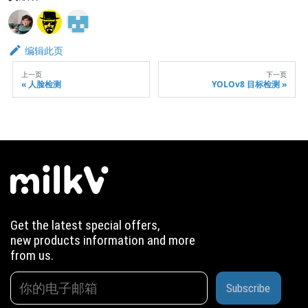
编辑此页
上一页
下一页
人脸检测
YOLOv8 目标检测
Get the latest special offers,
new products information and more
from us.
Subscribe