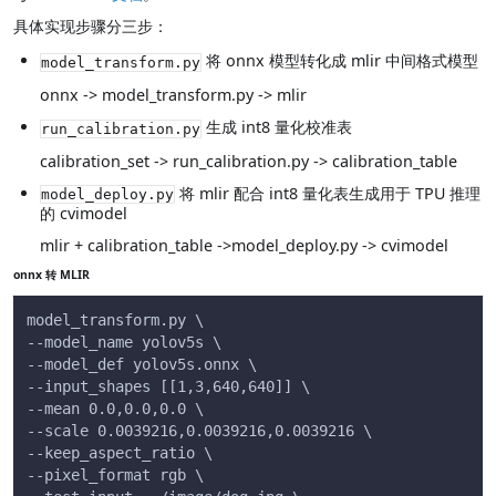
具体实现步骤分三步：
将 onnx 模型转化成 mlir 中间格式模型
model_transform.py
onnx -> model_transform.py -> mlir
生成 int8 量化校准表
run_calibration.py
calibration_set -> run_calibration.py -> calibration_table
将 mlir 配合 int8 量化表生成用于 TPU 推理
model_deploy.py
的 cvimodel
mlir + calibration_table ->model_deploy.py -> cvimodel
onnx 转 MLIR
model_transform.py \
--model_name yolov5s \
--model_def yolov5s.onnx \
--input_shapes [[1,3,640,640]] \
--mean 0.0,0.0,0.0 \
--scale 0.0039216,0.0039216,0.0039216 \
--keep_aspect_ratio \
--pixel_format rgb \