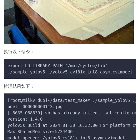
执行以下命令：
export LD_LIBRARY_PATH='/mnt/system/lib'
./sample_yolov5 ./yolov5_cv181x_int8_asym.cvimodel  0
推理结果如下：
[root@milkv-duo]~/data/test_make# ./sample_yolov5 ./y
odel  000000000113.jpg 
[ 5665.088539] vb has already inited， set_config cmd
version: 1.4.0
yolov5s Build at 2024-01-30 16:32:00 For platform cv1
Max SharedMem size:5734400
model opened:./yolov5_cv181x_int8_asym.cvimodel